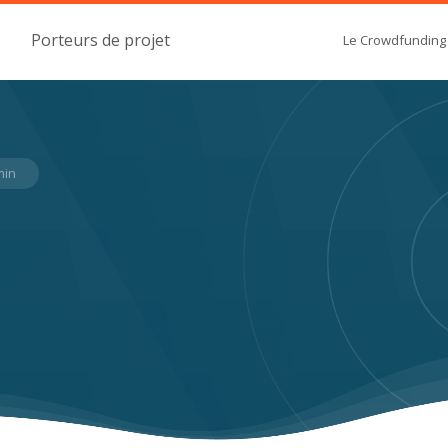
s
Porteurs de projet
Le Crowdfunding
min